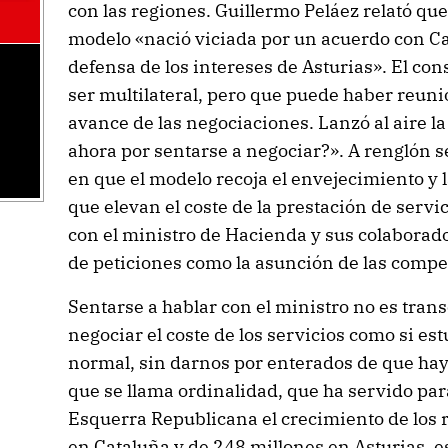
con las regiones. Guillermo Peláez relató qu
modelo «nació viciada por un acuerdo con Ca
defensa de los intereses de Asturias». El con
ser multilateral, pero que puede haber reunion
avance de las negociaciones. Lanzó al aire l
ahora por sentarse a negociar?». A renglón s
en que el modelo recoja el envejecimiento y 
que elevan el coste de la prestación de servi
con el ministro de Hacienda y sus colaborado
de peticiones como la asunción de las compet
Sentarse a hablar con el ministro no es tra
negociar el coste de los servicios como si e
normal, sin darnos por enterados de que hay 
que se llama ordinalidad, que ha servido par
Esquerra Republicana el crecimiento de los 
en Cataluña y de 248 millones en Asturias, e