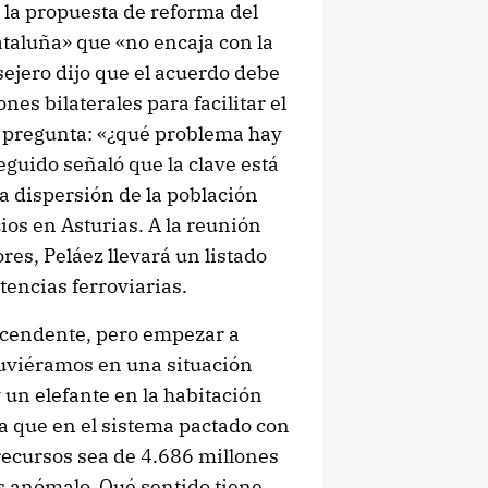
e la propuesta de reforma del
taluña» que «no encaja con la
sejero dijo que el acuerdo debe
es bilaterales para facilitar el
a pregunta: «¿qué problema hay
eguido señaló que la clave está
la dispersión de la población
cios en Asturias. A la reunión
res, Peláez llevará un listado
encias ferroviarias.
nscendente, pero empezar a
stuviéramos en una situación
un elefante en la habitación
a que en el sistema pactado con
recursos sea de 4.686 millones
s anómalo. Qué sentido tiene