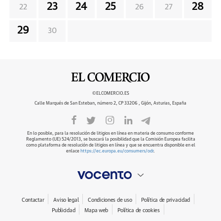
23
24
25
28
22
26
27
29
30
©ELCOMERCIO.ES
Calle Marqués de San Esteban, número 2, CP 33206 , Gijón, Asturias, España
En lo posible, para la resolución de litigios en línea en materia de consumo conforme
Reglamento (UE) 524/2013, se buscará la posibilidad que la Comisión Europea facilita
como plataforma de resolución de litigios en línea y que se encuentra disponible en el
enlace
https://ec.europa.eu/consumers/odr
.
Contactar
Aviso legal
Condiciones de uso
Política de privacidad
Publicidad
Mapa web
Política de cookies