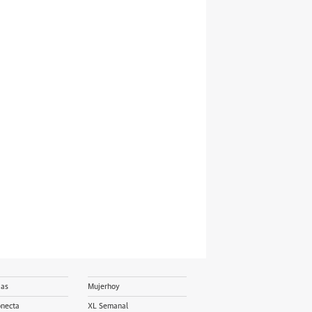
ias
Mujerhoy
onecta
XL Semanal