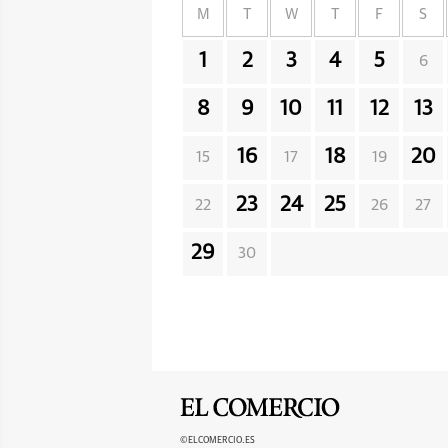
M
T
W
T
F
S
1
2
3
4
5
6
8
9
10
11
12
13
16
18
20
15
17
19
23
24
25
22
26
27
29
30
©ELCOMERCIO.ES