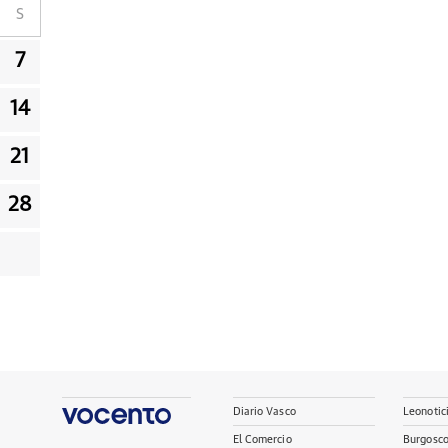
S
7
14
21
28
Diario Vasco
Leonotic
El Comercio
Burgosc