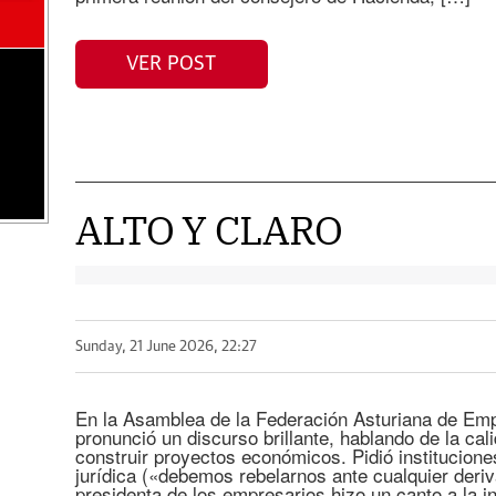
VER POST
ALTO Y CLARO
Sunday, 21 June 2026, 22:27
En la Asamblea de la Federación Asturiana de Emp
pronunció un discurso brillante, hablando de la cali
construir proyectos económicos. Pidió institucione
jurídica («debemos rebelarnos ante cualquier deriva
presidenta de los empresarios hizo un canto a la in