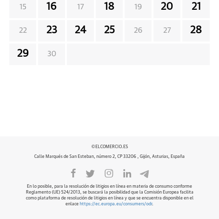
16
18
20
21
15
17
19
23
24
25
28
22
26
27
29
30
©ELCOMERCIO.ES
Calle Marqués de San Esteban, número 2, CP 33206 , Gijón, Asturias, España
En lo posible, para la resolución de litigios en línea en materia de consumo conforme
Reglamento (UE) 524/2013, se buscará la posibilidad que la Comisión Europea facilita
como plataforma de resolución de litigios en línea y que se encuentra disponible en el
enlace
https://ec.europa.eu/consumers/odr
.