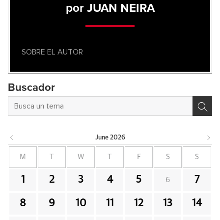
por JUAN NEIRA
SOBRE EL AUTOR
Buscador
June
2026
M
T
W
T
F
S
S
1
2
3
4
5
7
6
8
9
10
11
12
13
14