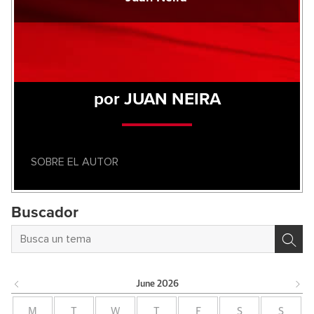
por JUAN NEIRA
SOBRE EL AUTOR
Buscador
June
2026
M
T
W
T
F
S
S