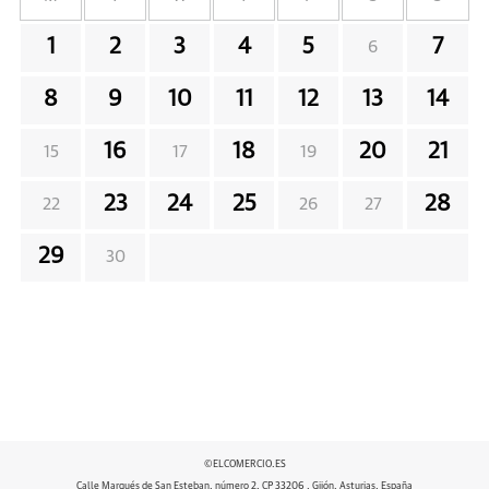
1
2
3
4
5
7
6
8
9
10
11
12
13
14
16
18
20
21
15
17
19
23
24
25
28
22
26
27
29
30
©ELCOMERCIO.ES
Calle Marqués de San Esteban, número 2, CP 33206 , Gijón, Asturias, España