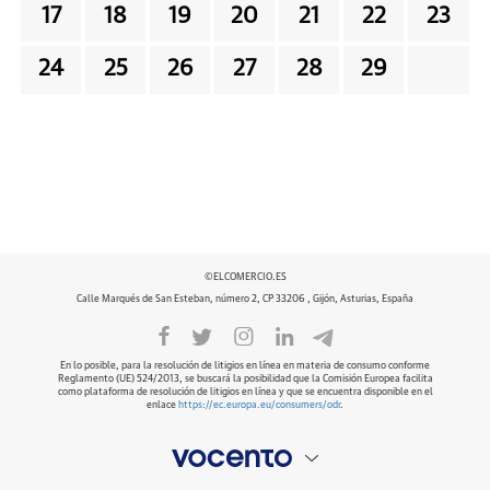
17
18
19
20
21
22
23
24
25
26
27
28
29
©ELCOMERCIO.ES
Calle Marqués de San Esteban, número 2, CP 33206 , Gijón, Asturias, España
En lo posible, para la resolución de litigios en línea en materia de consumo conforme
Reglamento (UE) 524/2013, se buscará la posibilidad que la Comisión Europea facilita
como plataforma de resolución de litigios en línea y que se encuentra disponible en el
enlace
https://ec.europa.eu/consumers/odr
.