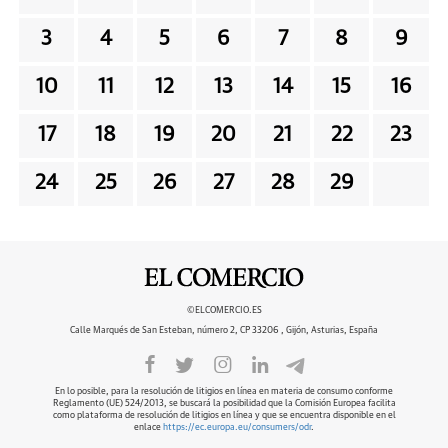
3
4
5
6
7
8
9
10
11
12
13
14
15
16
17
18
19
20
21
22
23
24
25
26
27
28
29
©ELCOMERCIO.ES
Calle Marqués de San Esteban, número 2, CP 33206 , Gijón, Asturias, España
En lo posible, para la resolución de litigios en línea en materia de consumo conforme
Reglamento (UE) 524/2013, se buscará la posibilidad que la Comisión Europea facilita
como plataforma de resolución de litigios en línea y que se encuentra disponible en el
enlace
https://ec.europa.eu/consumers/odr
.