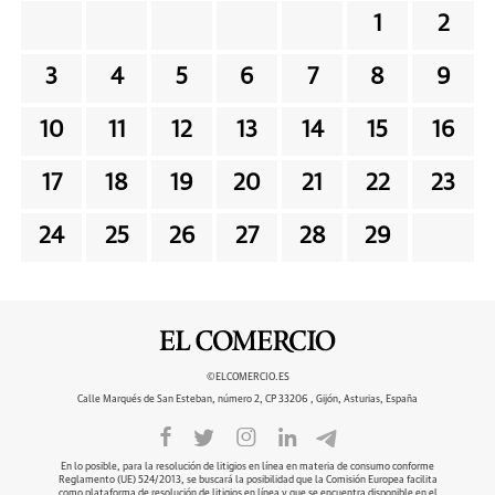
1
2
3
4
5
6
7
8
9
10
11
12
13
14
15
16
17
18
19
20
21
22
23
24
25
26
27
28
29
©ELCOMERCIO.ES
Calle Marqués de San Esteban, número 2, CP 33206 , Gijón, Asturias, España
En lo posible, para la resolución de litigios en línea en materia de consumo conforme
Reglamento (UE) 524/2013, se buscará la posibilidad que la Comisión Europea facilita
como plataforma de resolución de litigios en línea y que se encuentra disponible en el