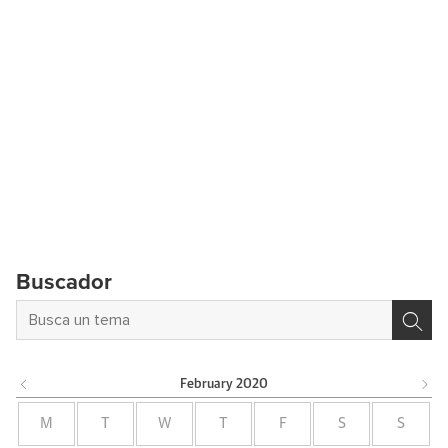
Buscador
February
2020
M
T
W
T
F
S
S