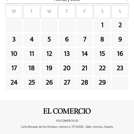
M
T
W
T
F
S
S
1
2
3
4
5
6
7
8
9
10
11
12
13
14
15
16
17
18
19
20
21
22
23
24
25
26
27
28
29
©ELCOMERCIO.ES
Calle Marqués de San Esteban, número 2, CP 33206 , Gijón, Asturias, España