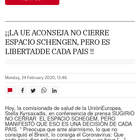
¡¡LA UE ACONSEJA NO CIERRE
ESPACIO SCHENGEN, PERO ES
LIBERTADDE CADA PAIS !!
Monday, 24 February 2020, 13:46
Hoy, la comisionada de salud de la UniònEuropea,
Stella Kyrsaxadis, en confereencia de prensa SUGIRIÒ
NO CERRAR EL ESPACIO SCHEGEM, PERO
MANIFESTÒ QUE ESO ES UNA DECISIÒN DE CADA
PAIS. ” Preocupa que ante alarmismo, lo que no
consiguió el Brexit, lo consiga el Coronavirus: Que
cada paìs diga salvense quien pueda y no haya […]