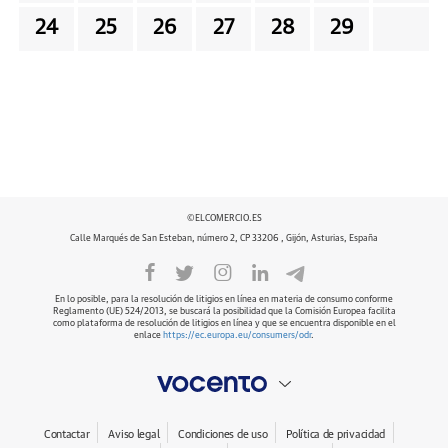
24
25
26
27
28
29
©ELCOMERCIO.ES
Calle Marqués de San Esteban, número 2, CP 33206 , Gijón, Asturias, España
En lo posible, para la resolución de litigios en línea en materia de consumo conforme
Reglamento (UE) 524/2013, se buscará la posibilidad que la Comisión Europea facilita
como plataforma de resolución de litigios en línea y que se encuentra disponible en el
enlace
https://ec.europa.eu/consumers/odr
.
Contactar
Aviso legal
Condiciones de uso
Política de privacidad