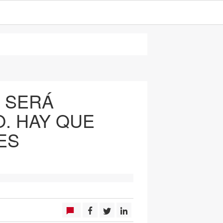
P SERÁ
. HAY QUE
ES