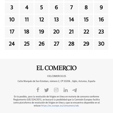
3
4
5
6
7
8
9
10
11
12
13
14
15
16
17
18
19
20
21
22
23
24
25
26
27
28
29
30
©ELCOMERCIO.ES
Calle Marqués de San Esteban, número 2, CP 33206 , Gijón, Asturias, España
En lo posible, para la resolución de litigios en línea en materia de consumo conforme
Reglamento (UE) 524/2013, se buscará la posibilidad que la Comisión Europea facilita
como plataforma de resolución de litigios en línea y que se encuentra disponible en el
enlace
https://ec.europa.eu/consumers/odr
.