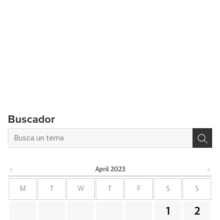
Buscador
April
2023
M
T
W
T
F
S
S
1
2