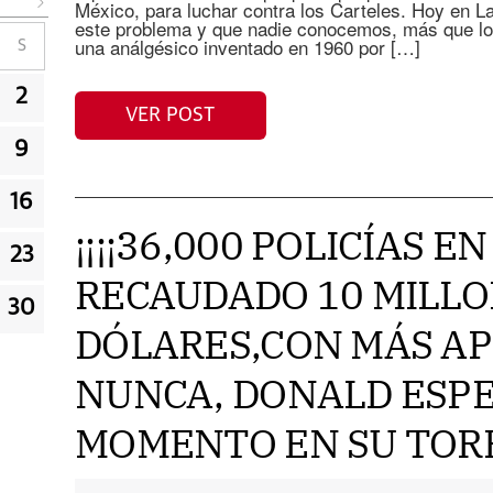
México, para luchar contra los Carteles. Hoy en L
este problema y que nadie conocemos, más que l
una análgésico inventado en 1960 por […]
S
2
VER POST
9
16
¡¡¡¡36,000 POLICÍAS E
23
RECAUDADO 10 MILLO
30
DÓLARES,CON MÁS A
NUNCA, DONALD ESPE
MOMENTO EN SU TORR