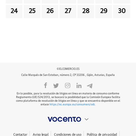
24
25
26
27
28
29
30
©ELCOMERCIO.ES
Calle Marqués de San Esteban, número 2, CP 33206 , Gijón, Asturias, España
En lo posible, para la resolución de litigios en línea en materia de consumo conforme
Reglamento (UE) 524/2013, se buscará la posibilidad que la Comisión Europea facilita
como plataforma de resolución de litigios en línea y que se encuentra disponible en el
enlace
https://ec.europa.eu/consumers/odr
.
Contactar
Aviso legal
Condiciones de uso
Política de privacidad