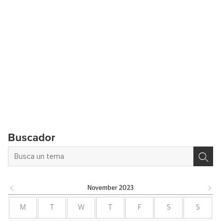
Buscador
November
2023
M
T
W
T
F
S
S