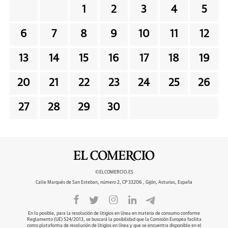
1
2
3
4
5
6
7
8
9
10
11
12
13
14
15
16
17
18
19
20
21
22
23
24
25
26
27
28
29
30
©ELCOMERCIO.ES
Calle Marqués de San Esteban, número 2, CP 33206 , Gijón, Asturias, España
En lo posible, para la resolución de litigios en línea en materia de consumo conforme
Reglamento (UE) 524/2013, se buscará la posibilidad que la Comisión Europea facilita
como plataforma de resolución de litigios en línea y que se encuentra disponible en el