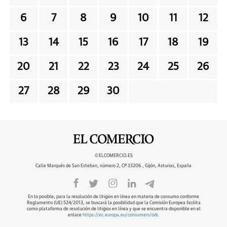
6
7
8
9
10
11
12
13
14
15
16
17
18
19
20
21
22
23
24
25
26
27
28
29
30
©ELCOMERCIO.ES
Calle Marqués de San Esteban, número 2, CP 33206 , Gijón, Asturias, España
En lo posible, para la resolución de litigios en línea en materia de consumo conforme
Reglamento (UE) 524/2013, se buscará la posibilidad que la Comisión Europea facilita
como plataforma de resolución de litigios en línea y que se encuentra disponible en el
enlace
https://ec.europa.eu/consumers/odr
.