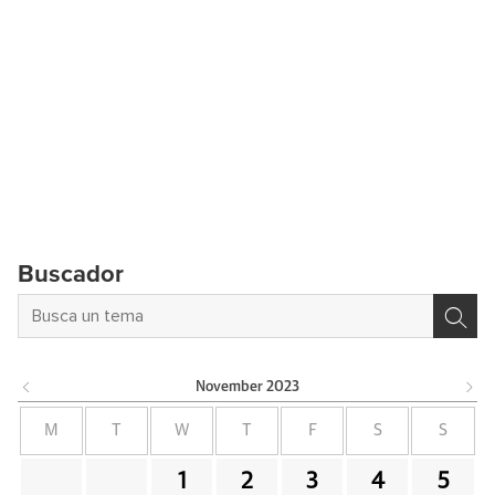
Buscador
November
2023
M
T
W
T
F
S
S
1
2
3
4
5