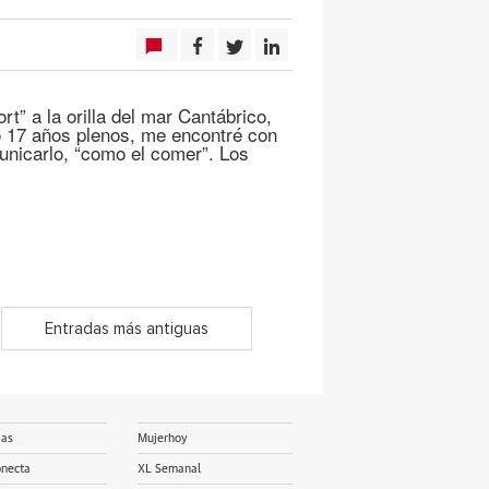
rt” a la orilla del mar Cantábrico,
vo 17 años plenos, me encontré con
unicarlo, “como el comer”. Los
Entradas más antiguas
ias
Mujerhoy
onecta
XL Semanal