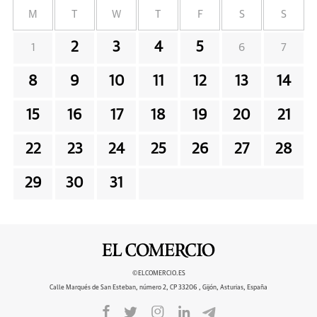
M
T
W
T
F
S
S
2
3
4
5
1
6
7
8
9
10
11
12
13
14
15
16
17
18
19
20
21
22
23
24
25
26
27
28
29
30
31
©ELCOMERCIO.ES
Calle Marqués de San Esteban, número 2, CP 33206 , Gijón, Asturias, España