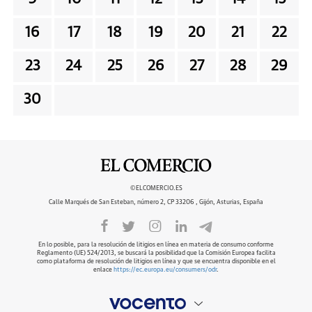
16
17
18
19
20
21
22
23
24
25
26
27
28
29
30
©ELCOMERCIO.ES
Calle Marqués de San Esteban, número 2, CP 33206 , Gijón, Asturias, España
En lo posible, para la resolución de litigios en línea en materia de consumo conforme
Reglamento (UE) 524/2013, se buscará la posibilidad que la Comisión Europea facilita
como plataforma de resolución de litigios en línea y que se encuentra disponible en el
enlace
https://ec.europa.eu/consumers/odr
.