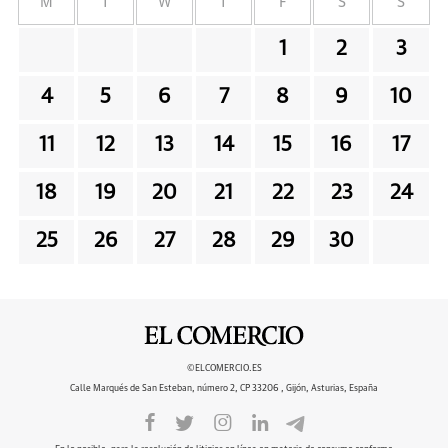
M
T
W
T
F
S
S
1
2
3
4
5
6
7
8
9
10
11
12
13
14
15
16
17
18
19
20
21
22
23
24
25
26
27
28
29
30
©ELCOMERCIO.ES
Calle Marqués de San Esteban, número 2, CP 33206 , Gijón, Asturias, España