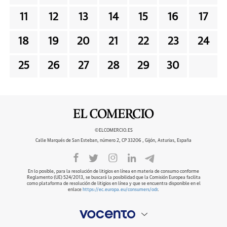
11
12
13
14
15
16
17
18
19
20
21
22
23
24
25
26
27
28
29
30
©ELCOMERCIO.ES
Calle Marqués de San Esteban, número 2, CP 33206 , Gijón, Asturias, España
En lo posible, para la resolución de litigios en línea en materia de consumo conforme
Reglamento (UE) 524/2013, se buscará la posibilidad que la Comisión Europea facilita
como plataforma de resolución de litigios en línea y que se encuentra disponible en el
enlace
https://ec.europa.eu/consumers/odr
.