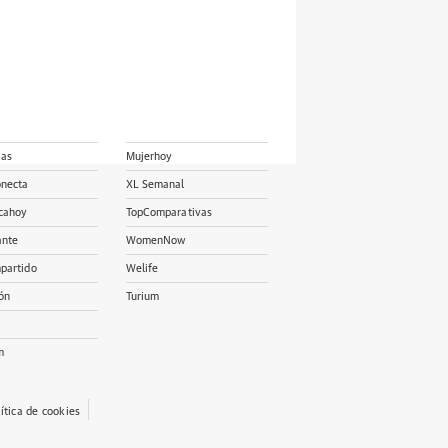
ias
Mujerhoy
onecta
XL Semanal
cahoy
TopComparativas
ante
WomenNow
partido
Welife
ón
Turium
m
lítica de cookies