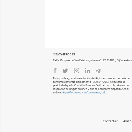
©ELCOMERCIO.ES
Calle Marqués de San Esteban, número 2, CP 33206 , Gijón, Asturi
En lo posible, para la resolución de litigios en línea en materia de
consumo conforme Reglamento (UE) 524/2013, se buscará la
posibilidad que la Comisión Europea facilita como plataforma de
resolución de litigios en línea y que se encuentra disponible en el
enlace
https://ec.europa.eu/consumers/odr
.
Contactar
Aviso