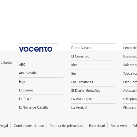
Diario Vasco
Leonotic
El Comercio
Burgosc
as, España
ABC
Ideal
Salaman
ABC Sevilla
Sur
Todoalic
Hoy
Las Provincias
Piso Com
El Correo
El Diario Montañés
Autocasi
La Rioja
La Voz Digital
Oferplan
El Norte de Castilla
La Verdad
Pisos.co
 legal
Condiciones de uso
Política de privacidad
Publicidad
Mapa web
Po