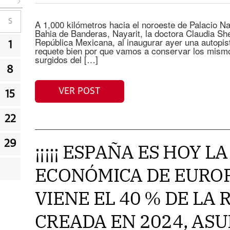
S
A 1,000 kilómetros hacia el noroeste de Palacio Na
Bahia de Banderas, Nayarit, la doctora Claudia Sh
República Mexicana, al inaugurar ayer una autopista
1
requete bien por que vamos a conservar los mismo
surgidos del […]
8
VER POST
15
22
29
¡¡¡¡¡ ESPAÑA ES HOY 
ECONÓMICA DE EUROP
VIENE EL 40 % DE LA 
CREADA EN 2024, AS