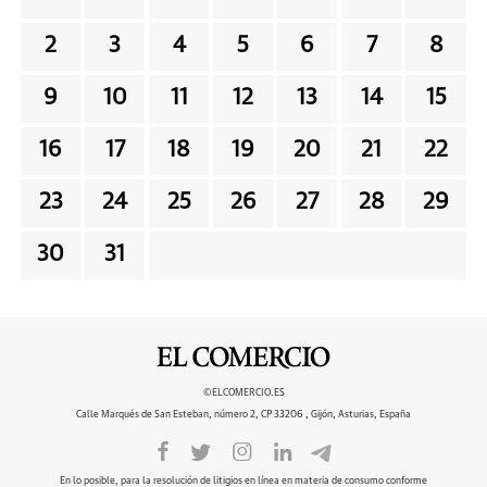
2
3
4
5
6
7
8
9
10
11
12
13
14
15
16
17
18
19
20
21
22
23
24
25
26
27
28
29
30
31
©ELCOMERCIO.ES
Calle Marqués de San Esteban, número 2, CP 33206 , Gijón, Asturias, España
En lo posible, para la resolución de litigios en línea en materia de consumo conforme