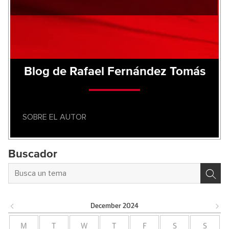
Blog de Rafael Fernández Tomás
SOBRE EL AUTOR
Buscador
December
2024
M
T
W
T
F
S
S