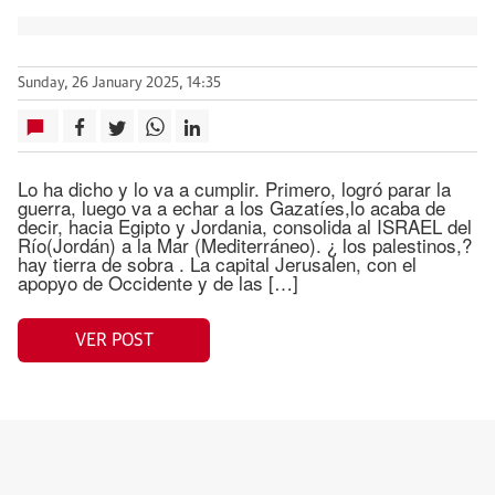
Sunday, 26 January 2025, 14:35
Lo ha dicho y lo va a cumplir. Primero, logró parar la
guerra, luego va a echar a los Gazatíes,lo acaba de
decir, hacia Egipto y Jordania, consolida al ISRAEL del
Río(Jordán) a la Mar (Mediterráneo). ¿ los palestinos,?
hay tierra de sobra . La capital Jerusalen, con el
apopyo de Occidente y de las […]
VER POST