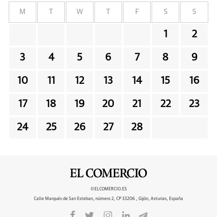
M
T
W
T
F
S
S
1
2
3
4
5
6
7
8
9
10
11
12
13
14
15
16
17
18
19
20
21
22
23
24
25
26
27
28
©ELCOMERCIO.ES
Calle Marqués de San Esteban, número 2, CP 33206 , Gijón, Asturias, España