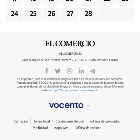
24
25
26
27
28
©ELCOMERCIO.ES
Calle Marqués de San Esteban, número 2, CP 33206 , Gijón, Asturias, España
En lo posible, para la resolución de litigios en línea en materia de consumo conforme
Reglamento (UE) 524/2013, se buscará la posibilidad que la Comisión Europea facilita
como plataforma de resolución de litigios en línea y que se encuentra disponible en el
enlace
https://ec.europa.eu/consumers/odr
.
Contactar
Aviso legal
Condiciones de uso
Política de privacidad
Publicidad
Mapa web
Política de cookies