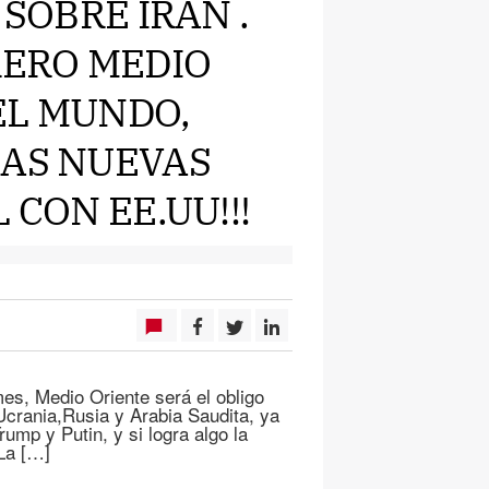
 SOBRE IRÁN .
RERO MEDIO
EL MUNDO,
LAS NUEVAS
 CON EE.UU!!!
es, Medio Oriente será el obligo
 Ucrania,Rusia y Arabia Saudita, ya
rump y Putin, y si logra algo la
La […]