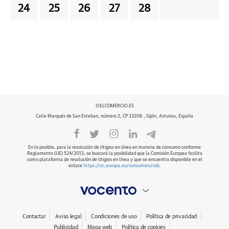
24
25
26
27
28
©ELCOMERCIO.ES
Calle Marqués de San Esteban, número 2, CP 33206 , Gijón, Asturias, España
En lo posible, para la resolución de litigios en línea en materia de consumo conforme
Reglamento (UE) 524/2013, se buscará la posibilidad que la Comisión Europea facilita
como plataforma de resolución de litigios en línea y que se encuentra disponible en el
enlace
https://ec.europa.eu/consumers/odr
.
Contactar
Aviso legal
Condiciones de uso
Política de privacidad
Publicidad
Mapa web
Política de cookies