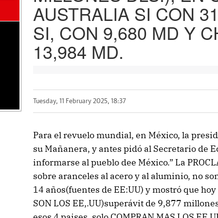
AUSTRALIA SI CON 3
SI, CON 9,680 MD Y C
13,984 MD.
Tuesday, 11 February 2025, 18:37
Para el revuelo mundial, en México, la presi
su Mañanera, y antes pidó al Secretario de
informarse al pueblo dee México.” La PROC
sobre aranceles al acero y al aluminio, no son
14 años(fuentes de EE:UU) y mostró que h
SON LOS EE,.UU)superávit de 9,877 millones
esos 4 paises, solo COMPRAN MAS LOS EE.UU;