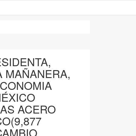
ESIDENTA,
LA MAÑANERA,
ECONOMIA
MÉXICO
MAS ACERO
O(9,877
 CAMBIO