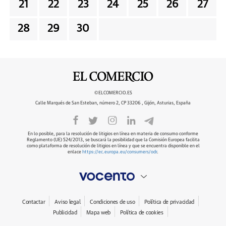
21
22
23
24
25
26
27
28
29
30
©ELCOMERCIO.ES
Calle Marqués de San Esteban, número 2, CP 33206 , Gijón, Asturias, España
En lo posible, para la resolución de litigios en línea en materia de consumo conforme
Reglamento (UE) 524/2013, se buscará la posibilidad que la Comisión Europea facilita
como plataforma de resolución de litigios en línea y que se encuentra disponible en el
enlace
https://ec.europa.eu/consumers/odr
.
Contactar
Aviso legal
Condiciones de uso
Política de privacidad
Publicidad
Mapa web
Política de cookies