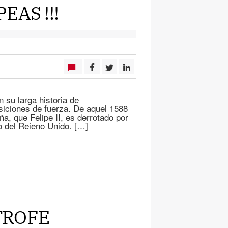
EAS !!!
n su larga historia de
siciones de fuerza. De aquel 1588
a, que Felipe II, es derrotado por
o del Reieno Unido. […]
STROFE