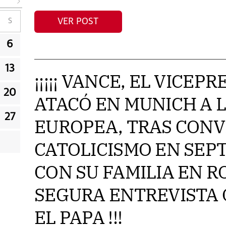
VER POST
S
6
13
¡¡¡¡¡ VANCE, EL VICEP
20
ATACÓ EN MUNICH A 
27
EUROPEA, TRAS CONV
CATOLICISMO EN SEP
CON SU FAMILIA EN R
SEGURA ENTREVISTA 
EL PAPA !!!