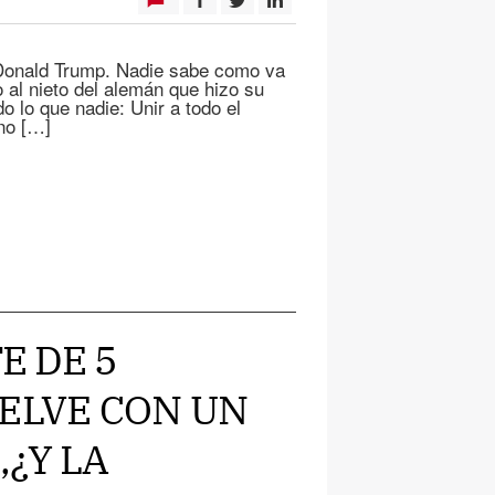
Donald Trump. Nadie sabe como va
 al nieto del alemán que hizo su
o lo que nadie: Unir a todo el
ino […]
E DE 5
UELVE CON UN
¿Y LA