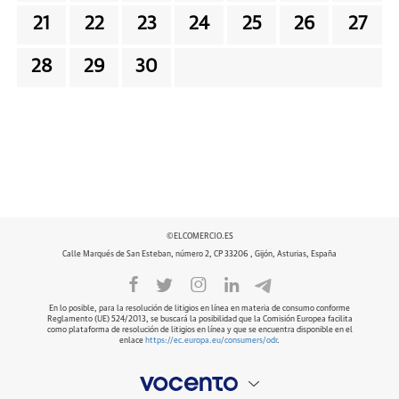
21
22
23
24
25
26
27
28
29
30
©ELCOMERCIO.ES
Calle Marqués de San Esteban, número 2, CP 33206 , Gijón, Asturias, España
En lo posible, para la resolución de litigios en línea en materia de consumo conforme
Reglamento (UE) 524/2013, se buscará la posibilidad que la Comisión Europea facilita
como plataforma de resolución de litigios en línea y que se encuentra disponible en el
enlace
https://ec.europa.eu/consumers/odr
.