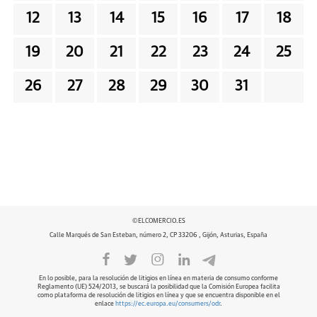
12
13
14
15
16
17
18
19
20
21
22
23
24
25
26
27
28
29
30
31
©ELCOMERCIO.ES
Calle Marqués de San Esteban, número 2, CP 33206 , Gijón, Asturias, España
En lo posible, para la resolución de litigios en línea en materia de consumo conforme
Reglamento (UE) 524/2013, se buscará la posibilidad que la Comisión Europea facilita
como plataforma de resolución de litigios en línea y que se encuentra disponible en el
enlace
https://ec.europa.eu/consumers/odr
.