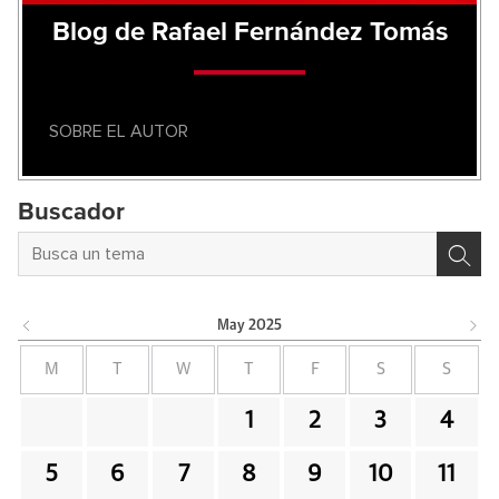
Blog de Rafael Fernández Tomás
SOBRE EL AUTOR
Buscador
May
2025
M
T
W
T
F
S
S
1
2
3
4
5
6
7
8
9
10
11