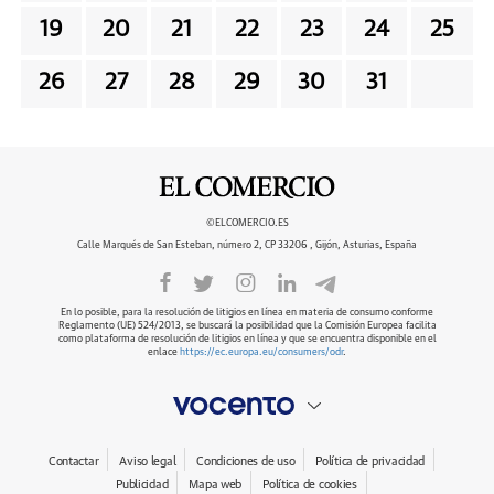
19
20
21
22
23
24
25
26
27
28
29
30
31
©ELCOMERCIO.ES
Calle Marqués de San Esteban, número 2, CP 33206 , Gijón, Asturias, España
En lo posible, para la resolución de litigios en línea en materia de consumo conforme
Reglamento (UE) 524/2013, se buscará la posibilidad que la Comisión Europea facilita
como plataforma de resolución de litigios en línea y que se encuentra disponible en el
enlace
https://ec.europa.eu/consumers/odr
.
Contactar
Aviso legal
Condiciones de uso
Política de privacidad
Publicidad
Mapa web
Política de cookies