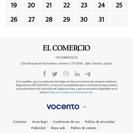
19
20
21
22
23
24
25
26
27
28
29
30
31
©ELCOMERCIO.ES
Calle Marqués de San Esteban, número 2, CP 33206 , Gijón, Asturias, España
En lo posible, para la resolución de litigios en línea en materia de consumo conforme
Reglamento (UE) 524/2013, se buscará la posibilidad que la Comisión Europea facilita
como plataforma de resolución de litigios en línea y que se encuentra disponible en el
enlace
https://ec.europa.eu/consumers/odr
.
Contactar
Aviso legal
Condiciones de uso
Política de privacidad
Publicidad
Mapa web
Política de cookies