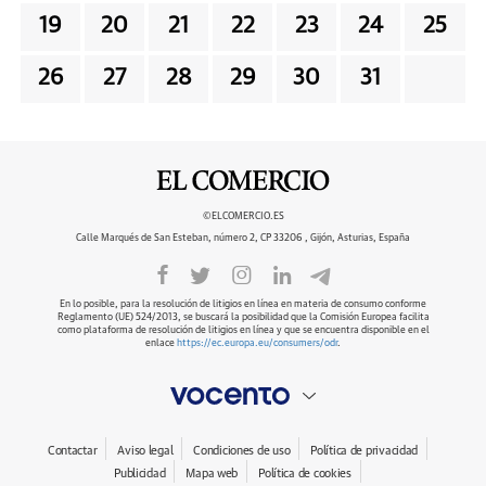
19
20
21
22
23
24
25
26
27
28
29
30
31
©ELCOMERCIO.ES
Calle Marqués de San Esteban, número 2, CP 33206 , Gijón, Asturias, España
En lo posible, para la resolución de litigios en línea en materia de consumo conforme
Reglamento (UE) 524/2013, se buscará la posibilidad que la Comisión Europea facilita
como plataforma de resolución de litigios en línea y que se encuentra disponible en el
enlace
https://ec.europa.eu/consumers/odr
.
Contactar
Aviso legal
Condiciones de uso
Política de privacidad
Publicidad
Mapa web
Política de cookies