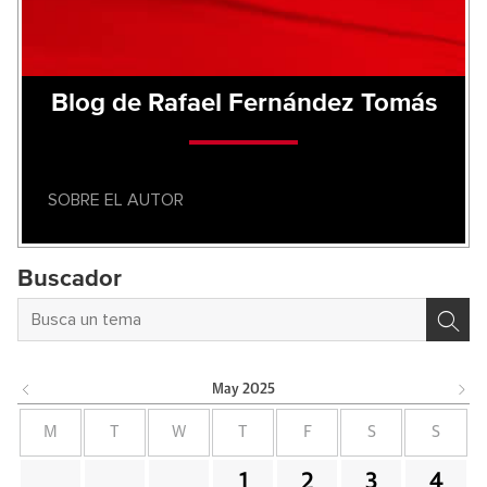
Blog de Rafael Fernández Tomás
SOBRE EL AUTOR
Buscador
May
2025
M
T
W
T
F
S
S
1
2
3
4