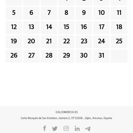
5
6
7
8
9
10
11
12
13
14
15
16
17
18
19
20
21
22
23
24
25
26
27
28
29
30
31
©ELCOMERCIO.ES
Calle Marqués de San Esteban, número 2, CP 33206 , Gijón, Asturias, España