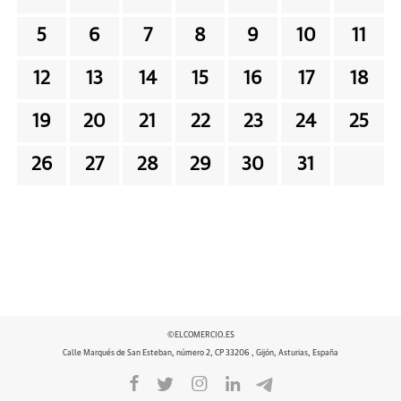
5
6
7
8
9
10
11
12
13
14
15
16
17
18
19
20
21
22
23
24
25
26
27
28
29
30
31
©ELCOMERCIO.ES
Calle Marqués de San Esteban, número 2, CP 33206 , Gijón, Asturias, España