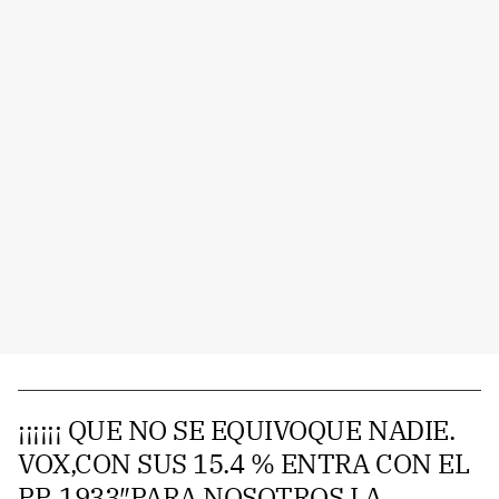
¡¡¡¡¡¡ QUE NO SE EQUIVOQUE NADIE.
VOX,CON SUS 15.4 % ENTRA CON EL
PP. 1933″PARA NOSOTROS LA