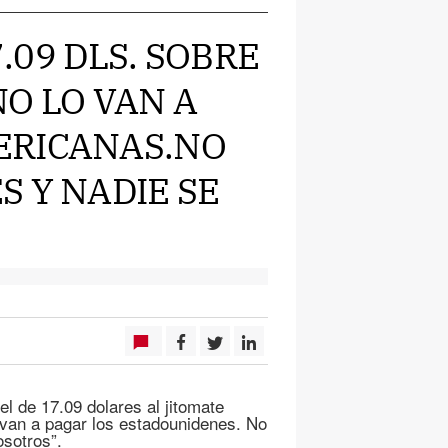
7.09 DLS. SOBRE
O LO VAN A
ERICANAS.NO
 Y NADIE SE
el de 17.09 dolares al jitomate
 van a pagar los estadounidenes. No
osotros”.