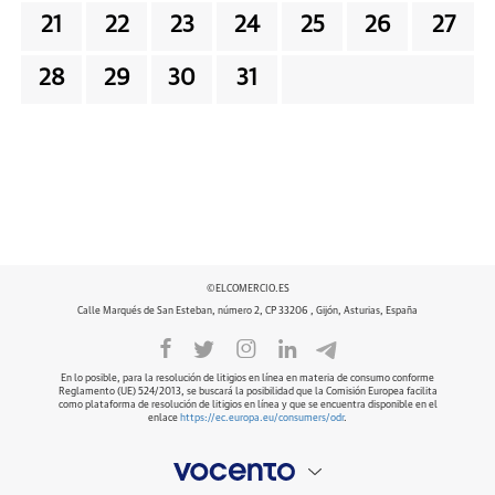
21
22
23
24
25
26
27
28
29
30
31
©ELCOMERCIO.ES
Calle Marqués de San Esteban, número 2, CP 33206 , Gijón, Asturias, España
En lo posible, para la resolución de litigios en línea en materia de consumo conforme
Reglamento (UE) 524/2013, se buscará la posibilidad que la Comisión Europea facilita
como plataforma de resolución de litigios en línea y que se encuentra disponible en el
enlace
https://ec.europa.eu/consumers/odr
.