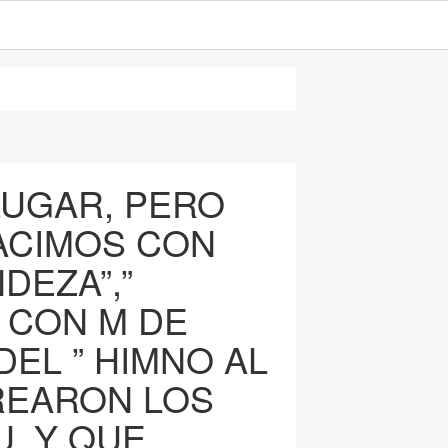
 LUGAR, PERO
NACIMOS CON
DEZA”,”
 CON M DE
DEL ” HIMNO AL
REARON LOS
. Y QUE