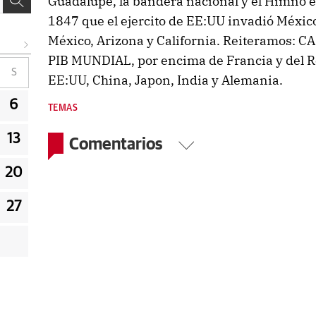
Guadalupe, la bandera nacional y el Himno 
1847 que el ejercito de EE:UU invadió Méxic
México, Arizona y California. Reiteramos: C
PIB MUNDIAL, por encima de Francia y del Re
S
EE:UU, China, Japon, India y Alemania.
6
TEMAS
13
Comentarios
20
27