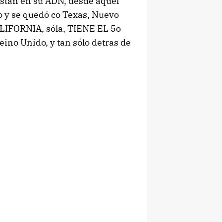
están en su ADN, desde aquel
o y se quedó co Texas, Nuevo
ALIFORNIA, sóla, TIENE EL 5o
ino Unido, y tan sólo detras de