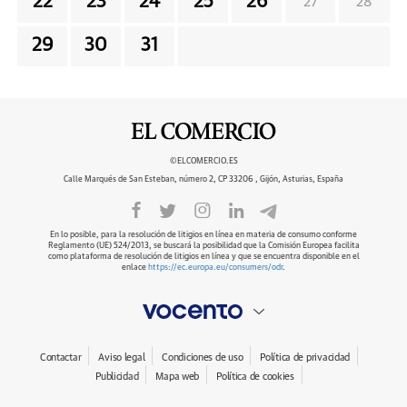
22
23
24
25
26
27
28
29
30
31
©ELCOMERCIO.ES
Calle Marqués de San Esteban, número 2, CP 33206 , Gijón, Asturias, España
En lo posible, para la resolución de litigios en línea en materia de consumo conforme
Reglamento (UE) 524/2013, se buscará la posibilidad que la Comisión Europea facilita
como plataforma de resolución de litigios en línea y que se encuentra disponible en el
enlace
https://ec.europa.eu/consumers/odr
.
Contactar
Aviso legal
Condiciones de uso
Política de privacidad
Publicidad
Mapa web
Política de cookies