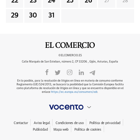
22
23
24
25
26
27
28
29
30
31
©ELCOMERCIO.ES
Calle Marqués de San Esteban, número 2, CP 33206 , Gijón, Asturias, España
En lo posible, para la resolución de litigios en línea en materia de consumo conforme
Reglamento (UE) 524/2013, se buscará la posibilidad que la Comisión Europea facilita
como plataforma de resolución de litigios en línea y que se encuentra disponible en el
enlace
https://ec.europa.eu/consumers/odr
.
Contactar
Aviso legal
Condiciones de uso
Política de privacidad
Publicidad
Mapa web
Política de cookies