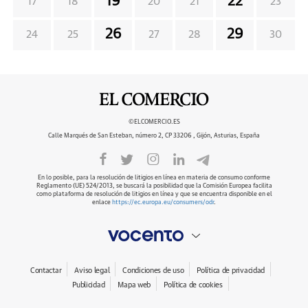
19
22
17
18
20
21
23
26
29
24
25
27
28
30
©ELCOMERCIO.ES
Calle Marqués de San Esteban, número 2, CP 33206 , Gijón, Asturias, España
En lo posible, para la resolución de litigios en línea en materia de consumo conforme
Reglamento (UE) 524/2013, se buscará la posibilidad que la Comisión Europea facilita
como plataforma de resolución de litigios en línea y que se encuentra disponible en el
enlace
https://ec.europa.eu/consumers/odr
.
Contactar
Aviso legal
Condiciones de uso
Política de privacidad
Publicidad
Mapa web
Política de cookies