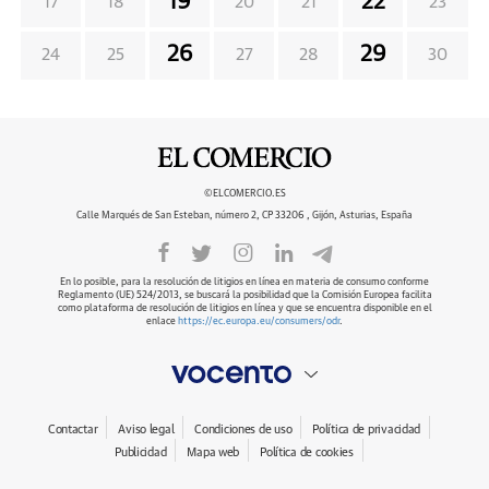
19
22
17
18
20
21
23
26
29
24
25
27
28
30
©ELCOMERCIO.ES
Calle Marqués de San Esteban, número 2, CP 33206 , Gijón, Asturias, España
En lo posible, para la resolución de litigios en línea en materia de consumo conforme
Reglamento (UE) 524/2013, se buscará la posibilidad que la Comisión Europea facilita
como plataforma de resolución de litigios en línea y que se encuentra disponible en el
enlace
https://ec.europa.eu/consumers/odr
.
Contactar
Aviso legal
Condiciones de uso
Política de privacidad
Publicidad
Mapa web
Política de cookies