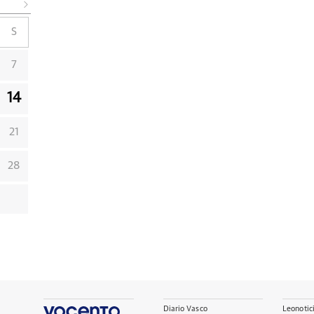
S
7
14
21
28
Diario Vasco
Leonotic