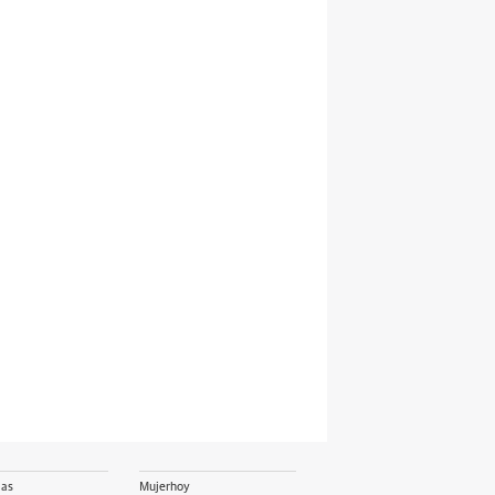
ias
Mujerhoy